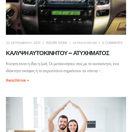
22 ΣΕΠΤΕΜΒΡΊΟΥ 2021
INSURE GIOKA
ΑΣΤΙΚΗ ΕΥΘΥΝΗ
0 COMMENTS
ΚΑΛΥΨΗ ΑΥΤΟΚΙΝΗΤΟΥ – ΑΤΥΧΗΜΑΤΟΣ
Κίνηση είναι η ίδια η ζωή. Οι μετακινήσεις σας με το αυτοκίνητο, ένα
ιδιόκτητο σκάφος ή το αεροπλάνο σημαίνουν τα πάντα -...
Read More +