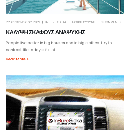
22 ΣΕΠΤΕΜΒΡΊΟΥ 2021
INSURE GIOKA
ΑΣΤΙΚΗ ΕΥΘΥΝΗ
0 COMMENTS
ΚΑΛΥΨΗ ΣΚΑΦΟΥΣ ΑΝΑΨΥΧΗΣ
People live better in big houses and in big clothes. I try to
contrast; life today is full of...
Read More +