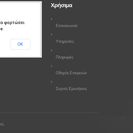
Χρήσιμα
 να φορτώσει
Επικοινωνία
e.
Υπηρεσίες
ΟΚ
Πληρωμές
Οδηγός Εταιρειών
Συχνές Ερωτήσεις
ος.