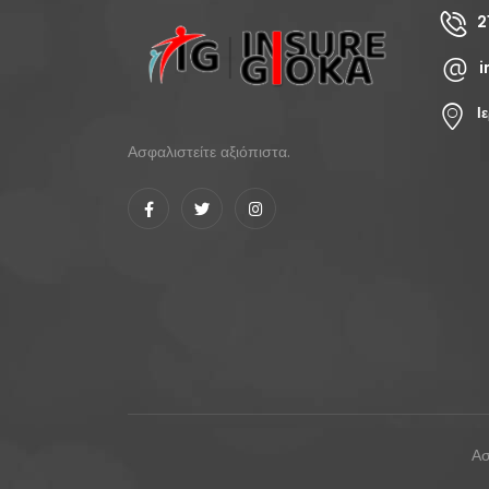
2
i
Ι
Ασφαλιστείτε αξιόπιστα.
Ασ