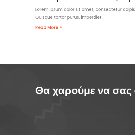
Lorem ipsum dolor sit amet, consectetur adipisc
Quisque tortor purus, imperdiet...
Read More +
Θα χαρούμε να σας