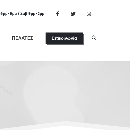
, 6μμ-9μμ / Σαβ 9μμ-2μμ
Σ
ΠΕΛΑΤΕΣ
Επικοινωνία