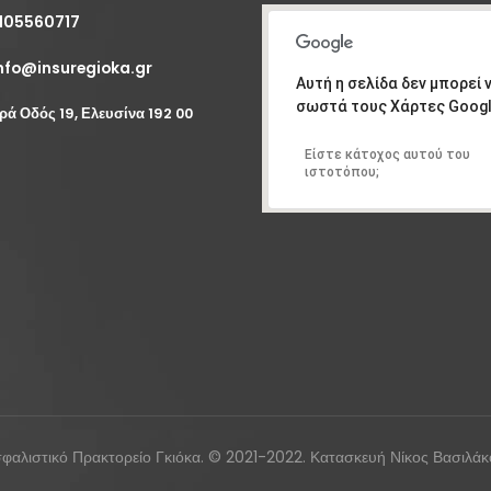
105560717
nfo@insuregioka.gr
Αυτή η σελίδα δεν μπορεί
σωστά τους Χάρτες Googl
ερά Οδός 19, Ελευσίνα 192 00
Είστε κάτοχος αυτού του
ιστοτόπου;
φαλιστικό Πρακτορείο Γκιόκα. © 2021-2022. Κατασκευή Νίκος Βασιλάκ