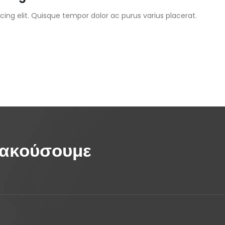
ing elit. Quisque tempor dolor ac purus varius placerat.
 ακούσουμε